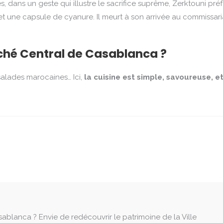
s, dans un geste qui illustre le sacrifice suprême, Zerktouni pré
jet une capsule de cyanure. Il meurt à son arrivée au commissariat
hé Central de Casablanca ?
 salades marocaines… Ici,
la cuisine est simple, savoureuse, e
blanca ? Envie de redécouvrir le patrimoine de la Ville