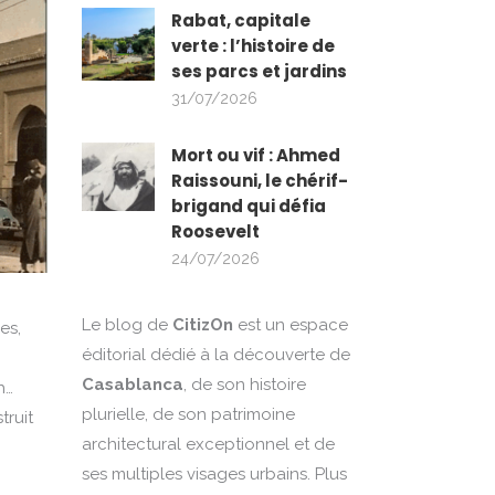
Rabat, capitale
verte : l’histoire de
ses parcs et jardins
31/07/2026
Mort ou vif : Ahmed
Raissouni, le chérif-
brigand qui défia
Roosevelt
24/07/2026
Le blog de
CitizOn
est un espace
es,
éditorial dédié à la découverte de
Casablanca
, de son histoire
h…
plurielle, de son patrimoine
truit
architectural exceptionnel et de
ses multiples visages urbains. Plus