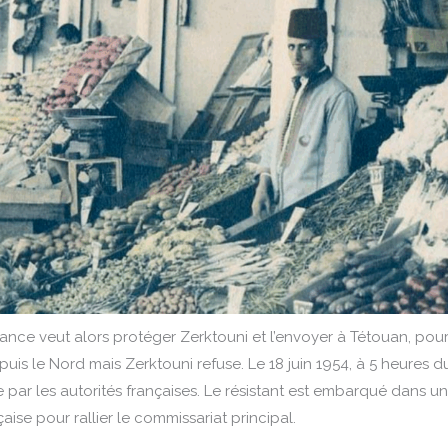
tance veut alors protéger Zerktouni et l’envoyer à Tétouan, pou
puis le Nord mais Zerktouni refuse. Le 18 juin 1954, à 5 heures d
e par les autorités françaises. Le résistant est embarqué dans u
aise pour rallier le commissariat principal.