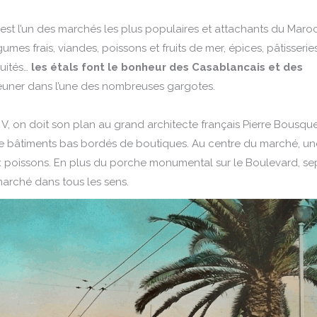
st l’un des marchés les plus populaires et attachants du Maroc
gumes frais, viandes, poissons et fruits de mer, épices, pâtisseries
quités…
les étals font le bonheur des Casablancais et des
jeuner dans l’une des nombreuses gargotes.
, on doit son plan au grand architecte français Pierre Bousque
de bâtiments bas bordés de boutiques. Au centre du marché, un
ux poissons. En plus du porche monumental sur le Boulevard, se
marché dans tous les sens.