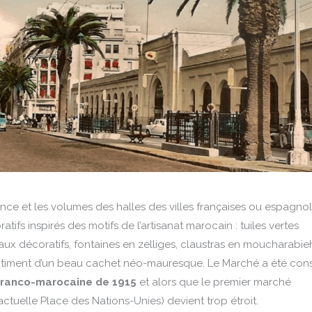
nce et les volumes des halles des villes françaises ou espagnol
tifs inspirés des motifs de l’artisanat marocain : tuiles vertes
eaux décoratifs, fontaines en zelliges, claustras en moucharabie
bâtiment d’un beau cachet néo-mauresque. Le Marché a été cons
n franco-marocaine de 1915
et alors que le premier marché
actuelle Place des Nations-Unies) devient trop étroit.