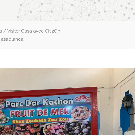
ca
/
Visiter Casa avec CitizOn
 Casablanca