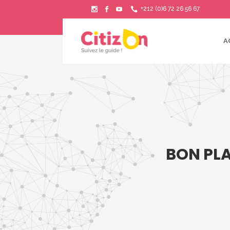
+212 (0)6 72 26 56 67
A
BON PLA