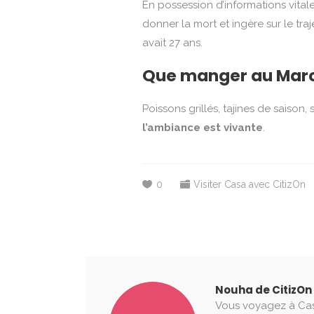
En possession d’informations vitale
donner la mort et ingère sur le tra
avait 27 ans.
Que manger au Marc
Poissons grillés, tajines de saison,
l’ambiance est vivante
.
0
Visiter Casa avec CitizOn
Nouha de CitizOn
Vous voyagez à Casa