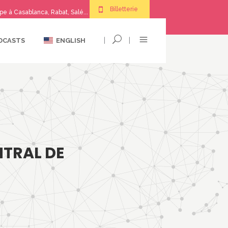
Billetterie
pe à Casablanca, Rabat, Salé...
|
|
DCASTS
ENGLISH
NTRAL DE