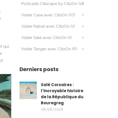
(11)
Podcasts Citiscape by CitizOn
.
(27)
Visiter Casa avec CitizOn
,
(2)
Visiter Rabat avec CitizOn
(2)
Visiter Salé avec CitizOn
t qui,
(6)
Visiter Tanger avec CitizOn
e
pt
Derniers posts
Salé Corsaires :
l’incroyable histoire
de la République du
Bouregreg
06/08/2026