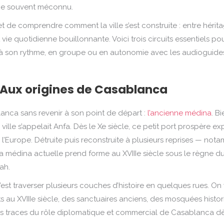
oine souvent méconnu.
 de comprendre comment la ville s’est construite : entre hérit
vie quotidienne bouillonnante. Voici trois circuits essentiels po
à son rythme, en groupe ou en autonomie avec les audioguide
 Aux origines de Casablanca
nca sans revenir à son point de départ :
l’ancienne médina
. B
ille s’appelait Anfa. Dès le Xe siècle, ce petit port prospère ex
 l’Europe. Détruite puis reconstruite à plusieurs reprises — not
la médina actuelle prend forme au XVIIIe siècle sous le règne d
ah.
est traverser plusieurs couches d’histoire en quelques rues. On 
 au XVIIIe siècle, des sanctuaires anciens, des mosquées histo
s traces du rôle diplomatique et commercial de Casablanca d