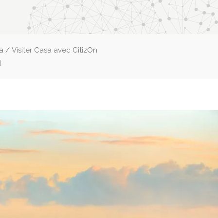
ca
/
Visiter Casa avec CitizOn
d