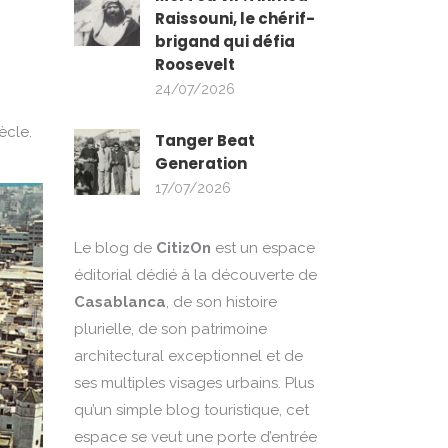
Raissouni, le chérif-
brigand qui défia
Roosevelt
24/07/2026
ècle.
Tanger Beat
Generation
17/07/2026
Le blog de
CitizOn
est un espace
éditorial dédié à la découverte de
Casablanca
, de son histoire
plurielle, de son patrimoine
architectural exceptionnel et de
ses multiples visages urbains. Plus
qu’un simple blog touristique, cet
espace se veut une porte d’entrée