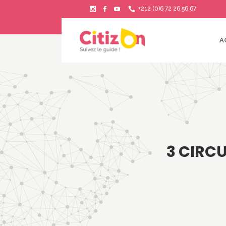
+212 (0)6 72 26 56 67
A
3 CIRC