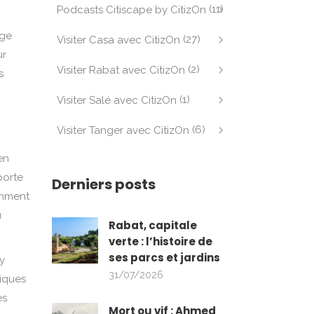
(11)
Podcasts Citiscape by CitizOn
age
(27)
Visiter Casa avec CitizOn
ur
(2)
Visiter Rabat avec CitizOn
s
(1)
Visiter Salé avec CitizOn
(6)
Visiter Tanger avec CitizOn
ien
porte
Derniers posts
amment
u
Rabat, capitale
verte : l’histoire de
ses parcs et jardins
y
31/07/2026
riques
ès
Mort ou vif : Ahmed