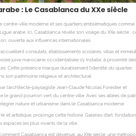
 arabe : Le Casablanca du XXe siècle
: le centre-ville moderne et ses quartiers emblématiques comme
a Ligue arabe. Ici, Casablanca révèle son visage du XXe siècle : c
n, ouverte aux influences internationales.
accueillent consulats, établissements scolaires, villas et immeu
ie juive marocaine occidentalisée s’y installe, à proximité de
lles. Cette présence marque durablement l’identité du quartier,
s son patrimoine religieux et architectural.
ar l’architecte-paysagiste Jean-Claude Nicolas Forestier et
tue le grand poumon vert du centre-ville. Avec ses allées de pal
 d’intégrer nature et urbanisme dans le Casablanca moderne.
el et artistique, prolonge cette histoire. Galeries d’art, fondation
s espaces les plus vivants de la ville.
 comment Casablanca est devenue, au XXe siècle, une métropo