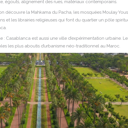
e, égouts, alignement des rues, matériaux contemporains.
 on découvre la Mahkama du Pacha, les mosquées Moulay Yous
s et les librairies religieuses qui font du quartier un pôle spiritu
nca.
ale : Casablanca est aussi une ville d’expérimentation urbaine. Le
les les plus aboutis d’urbanisme néo-traditionnel au Maroc.