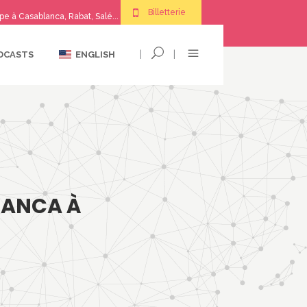
Billetterie
pe à Casablanca, Rabat, Salé...
|
|
DCASTS
ENGLISH
LANCA À