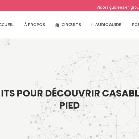
Visites guidées en grou
CIRCUITS
AUDIOGUIDE
CCUEIL
À PROPOS
PO
UITS POUR DÉCOUVRIR CASAB
PIED