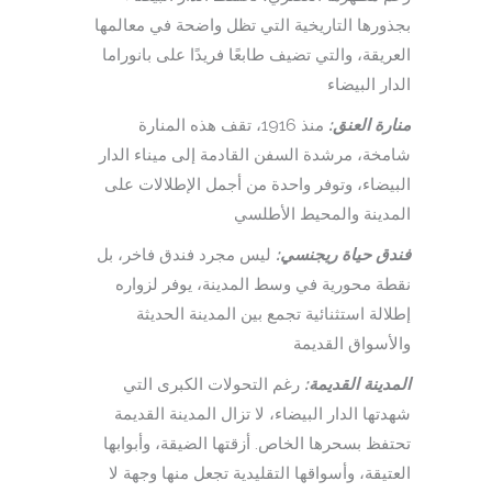
بجذورها التاريخية التي تظل واضحة في معالمها
العريقة، والتي تضيف طابعًا فريدًا على بانوراما
الدار البيضاء
منارة العنق:
منذ 1916، تقف هذه المنارة
شامخة، مرشدة السفن القادمة إلى ميناء الدار
البيضاء، وتوفر واحدة من أجمل الإطلالات على
المدينة والمحيط الأطلسي
فندق حياة ريجنسي:
ليس مجرد فندق فاخر، بل
نقطة محورية في وسط المدينة، يوفر لزواره
إطلالة استثنائية تجمع بين المدينة الحديثة
والأسواق القديمة
المدينة القديمة:
رغم التحولات الكبرى التي
شهدتها الدار البيضاء، لا تزال المدينة القديمة
تحتفظ بسحرها الخاص. أزقتها الضيقة، وأبوابها
العتيقة، وأسواقها التقليدية تجعل منها وجهة لا