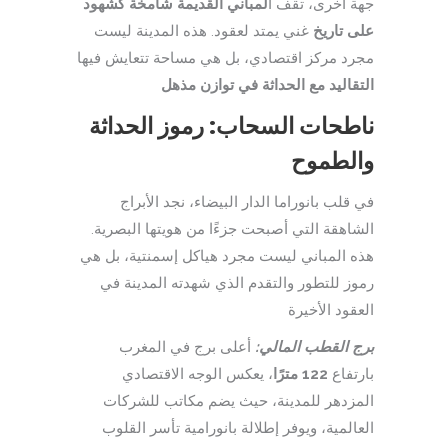
جهة أخرى، تقف ا
لمباني القديمة شامخة كشهود
على تاريخ
غني يمتد لعقود. هذه المدينة ليست
مجرد مركز اقتصادي، بل هي مساحة تتعايش فيها
التقاليد مع الحداثة في
توازن مذهل
ناطحات السحاب: رموز الحداثة
والطموح
في قلب بانوراما الدار البيضاء، نجد الأبراج
الشاهقة التي أصبحت جزءًا من هويتها البصرية.
هذه المباني ليست مجرد هياكل إسمنتية، بل هي
رموز للتطور والتقدم الذي شهدته المدينة في
العقود الأخيرة
برج القطب المالي:
أعلى برج في المغرب
بارتفاع
122 مترًا
، يعكس الوجه الاقتصادي
المزدهر للمدينة، حيث يضم مكاتب للشركات
العالمية، ويوفر إطلالة بانورامية تأسر القلوب