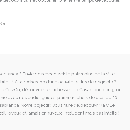
e découvrir la métropole, en prenant le temps de l’écouter.
izOn
blanca ? Envie de redécouvrir le patrimoine de la Ville
tez ? A la recherche d’une activité culturelle originale ?
vec CitizOn, découvrez les richesses de Casablanca en groupe
mie avec nos audio-guides, parmi un choix de plus de 20
ablanca. Notre objectif : vous faire (re)découvrir la Ville
il, joyeux et jamais ennuyeux, intelligent mais pas intello !