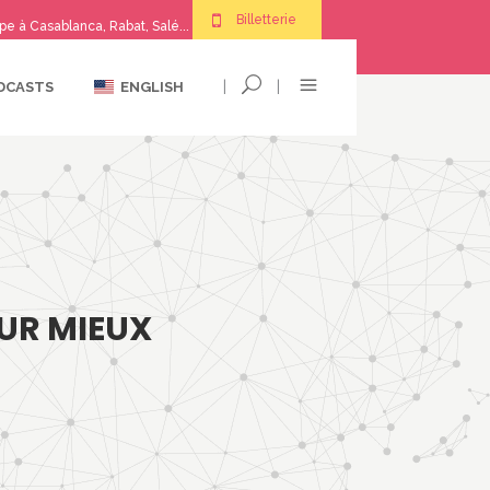
Billetterie
pe à Casablanca, Rabat, Salé...
|
|
DCASTS
ENGLISH
UR MIEUX