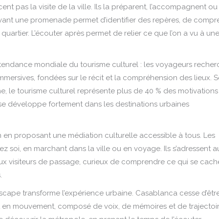
nt pas la visite de la ville. Ils la préparent, l’accompagnent ou
vant une promenade permet d’identifier des repères, de compr
quartier. L’écouter après permet de relier ce que l’on a vu à un
 tendance mondiale du tourisme culturel : les voyageurs recher
mmersives, fondées sur le récit et la compréhension des lieux. 
e, le tourisme culturel représente plus de 40 % des motivations
 se développe fortement dans les destinations urbaines
n en proposant une médiation culturelle accessible à tous. Les
 soi, en marchant dans la ville ou en voyage. Ils s’adressent a
ux visiteurs de passage, curieux de comprendre ce qui se cach
.
tiscape transforme l’expérience urbaine. Casablanca cesse d’êtr
t en mouvement, composé de voix, de mémoires et de trajectoi