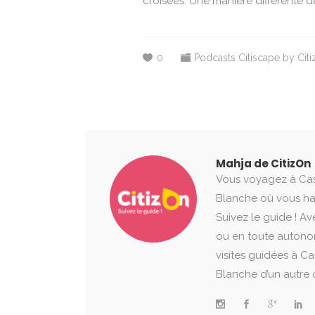
croisées. Une manière différente d
0
Podcasts Citiscape by Cit
Mahja de CitizOn
Vous voyagez à Casa
Blanche où vous habi
Suivez le guide ! A
ou en toute autono
visites guidées à Cas
Blanche d’un autre œ