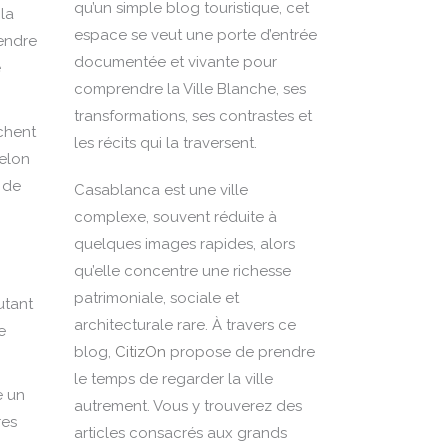
qu’un simple blog touristique, cet
 la
espace se veut une porte d’entrée
endre
documentée et vivante pour
e
comprendre la Ville Blanche, ses
transformations, ses contrastes et
chent
les récits qui la traversent.
Selon
 de
Casablanca est une ville
complexe, souvent réduite à
quelques images rapides, alors
qu’elle concentre une richesse
patrimoniale, sociale et
utant
architecturale rare. À travers ce
e
blog,
CitizOn
propose de prendre
le temps de regarder la ville
e un
autrement. Vous y trouverez des
res
articles consacrés aux grands