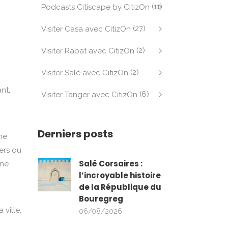
(11)
Podcasts Citiscape by CitizOn
(27)
Visiter Casa avec CitizOn
(2)
Visiter Rabat avec CitizOn
(2)
Visiter Salé avec CitizOn
nt,
(6)
Visiter Tanger avec CitizOn
Derniers posts
ne
iers ou
Salé Corsaires :
une
l’incroyable histoire
de la République du
Bouregreg
 ville,
06/08/2026