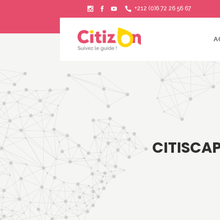
+212 (0)6 72 26 56 67
A
CITISCA